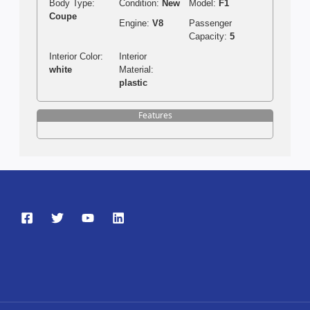
Body Type:
Condition:
New
Model:
F1
Coupe
Engine:
V8
Passenger
Capacity:
5
Interior Color:
Interior
white
Material:
plastic
Features